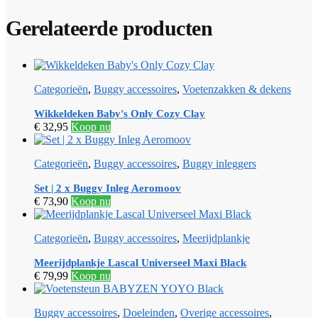
Gerelateerde producten
Categorieën
,
Buggy accessoires
,
Voetenzakken & dekens
Wikkeldeken Baby's Only Cozy Clay
€
32,95
Koop nu
Categorieën
,
Buggy accessoires
,
Buggy inleggers
Set | 2 x Buggy Inleg Aeromoov
€
73,90
Koop nu
Categorieën
,
Buggy accessoires
,
Meerijdplankje
Meerijdplankje Lascal Universeel Maxi Black
€
79,99
Koop nu
Buggy accessoires
,
Doeleinden
,
Overige accessoires
,