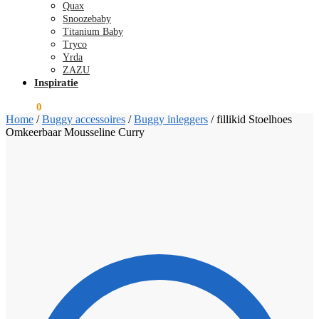
Quax
Snoozebaby
Titanium Baby
Tryco
Yrda
ZAZU
Inspiratie
€
0,00
0
Home
/
Buggy accessoires
/
Buggy inleggers
/
fillikid Stoelhoes
Omkeerbaar Mousseline Curry