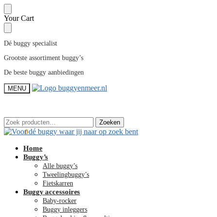
Skip
Skip
Your Cart
to
to
navigation
content
Dé buggy specialist
Grootste assortiment buggy’s
De beste buggy aanbiedingen
MENU
Zoeken
Zoeken
Zoeken
Zoeken
naar:
naar:
€
0,00
0
Home
Buggy’s
Alle buggy’s
Tweelingbuggy’s
Fietskarren
Buggy accessoires
Baby-rocker
Buggy inleggers