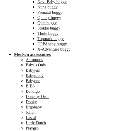
Novi Baby buggy
Nuna buggy
Prénatal buggy
Quinny buggy
Qute buggy
Stokke buggy
Thule buggy
Topmark buggy
UPPAbaby buggy
X-Adventure buggy
Merken accessoires
Aeromoov
Baby’s Only
Babyjem
Babymoov
Babyono
BIBS
Bondigo
Done by Deer
Dooky
Ergobaby
Jollein
Lascal
Little Dutch
Playgro