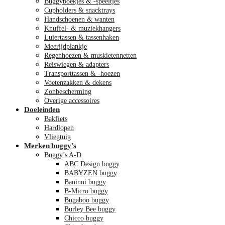
Buggyboekjes & -speeltjes
Cupholders & snacktrays
Handschoenen & wanten
Knuffel- & muziekhangers
Luiertassen & tassenhaken
Meerijdplankje
Regenhoezen & muskietennetten
Reiswiegen & adapters
Transporttassen & -hoezen
Voetenzakken & dekens
Zonbescherming
Overige accessoires
Doeleinden
Bakfiets
Hardlopen
Vliegtuig
Merken buggy’s
Buggy’s A-D
ABC Design buggy
BABYZEN buggy
Baninni buggy
B-Micro buggy
Bugaboo buggy
Burley Bee buggy
Chicco buggy