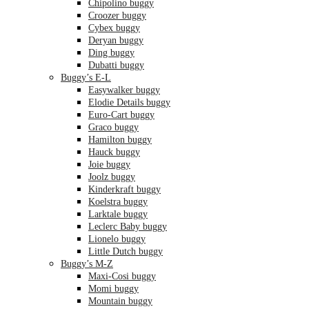
Chipolino buggy
Croozer buggy
Cybex buggy
Deryan buggy
Ding buggy
Dubatti buggy
Buggy’s E-L
Easywalker buggy
Elodie Details buggy
Euro-Cart buggy
Graco buggy
Hamilton buggy
Hauck buggy
Joie buggy
Joolz buggy
Kinderkraft buggy
Koelstra buggy
Larktale buggy
Leclerc Baby buggy
Lionelo buggy
Little Dutch buggy
Buggy’s M-Z
Maxi-Cosi buggy
Momi buggy
Mountain buggy