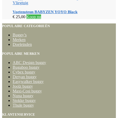
Vliegtuig
Voetensteun BABYZEN YOYO Black
€
25,00
Koop nu
POPULAIRE CATEGORIEËN
Buggy’s
Merken
Doeleinden
POPULAIRE MERKEN
ABC Design buggy
Bugaboo buggy
Cybex buggy
Deryan buggy
Easywalker buggy
Joolz buggy
Maxi-Cosi buggy
Nuna buggy
Stokke buggy
Thule buggy
KLANTENSERVICE