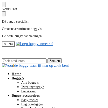
Skip
Skip
Your Cart
to
to
navigation
content
Dé buggy specialist
Grootste assortiment buggy’s
De beste buggy aanbiedingen
MENU
Zoeken
Zoeken
Zoeken
Zoeken
naar:
naar:
€
0,00
0
Home
Buggy’s
Alle buggy’s
Tweelingbuggy’s
Fietskarren
Buggy accessoires
Baby-rocker
Buggy inleggers