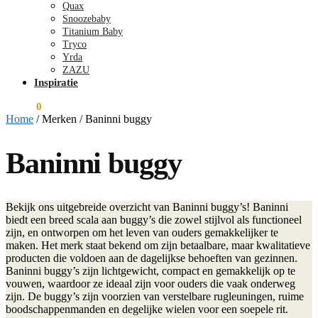
Quax
Snoozebaby
Titanium Baby
Tryco
Yrda
ZAZU
Inspiratie
€
0,00
0
Home
/
Merken
/
Baninni buggy
Baninni buggy
Bekijk ons uitgebreide overzicht van Baninni buggy’s! Baninni
biedt een breed scala aan buggy’s die zowel stijlvol als functioneel
zijn, en ontworpen om het leven van ouders gemakkelijker te
maken. Het merk staat bekend om zijn betaalbare, maar kwalitatieve
producten die voldoen aan de dagelijkse behoeften van gezinnen.
Baninni buggy’s zijn lichtgewicht, compact en gemakkelijk op te
vouwen, waardoor ze ideaal zijn voor ouders die vaak onderweg
zijn. De buggy’s zijn voorzien van verstelbare rugleuningen, ruime
boodschappenmanden en degelijke wielen voor een soepele rit.