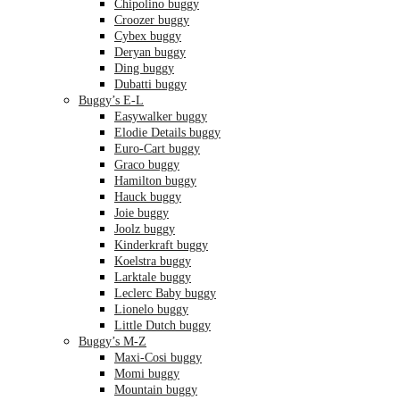
Chipolino buggy
Croozer buggy
Cybex buggy
Deryan buggy
Ding buggy
Dubatti buggy
Buggy’s E-L
Easywalker buggy
Elodie Details buggy
Euro-Cart buggy
Graco buggy
Hamilton buggy
Hauck buggy
Joie buggy
Joolz buggy
Kinderkraft buggy
Koelstra buggy
Larktale buggy
Leclerc Baby buggy
Lionelo buggy
Little Dutch buggy
Buggy’s M-Z
Maxi-Cosi buggy
Momi buggy
Mountain buggy