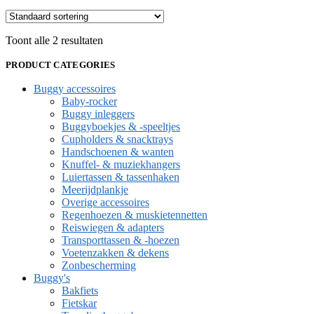
Toont alle 2 resultaten
PRODUCT CATEGORIES
Buggy accessoires
Baby-rocker
Buggy inleggers
Buggyboekjes & -speeltjes
Cupholders & snacktrays
Handschoenen & wanten
Knuffel- & muziekhangers
Luiertassen & tassenhaken
Meerijdplankje
Overige accessoires
Regenhoezen & muskietennetten
Reiswiegen & adapters
Transporttassen & -hoezen
Voetenzakken & dekens
Zonbescherming
Buggy's
Bakfiets
Fietskar