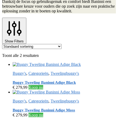
Dankzij de focus op gebruiksgemak en comfort biedt Baninni een
betrouwbare keuze voor ouders die op zoek zijn naar een praktische
oplossing zonder in te boeten op kwaliteit.
Show Filters
Toont alle 2 resultaten
Buggy's
,
Categorieën
,
Tweelingbuggy's
Buggy Tweeling Baninni Adige Black
€
279,99
Koop nu
Buggy's
,
Categorieën
,
Tweelingbuggy's
Buggy Tweeling Baninni Adige Moss
€
279,99
Koop nu