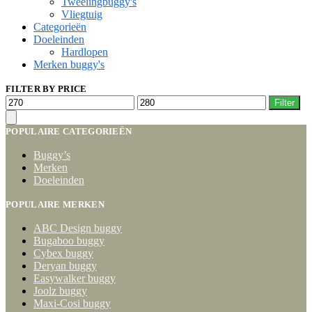
Tweelingbuggy's
Vliegtuig
Categorieën
Doeleinden
Hardlopen
Merken buggy's
FILTER BY PRICE
Min.
Max.
Filter
prijs
prijs
POPULAIRE CATEGORIEËN
Buggy’s
Merken
Doeleinden
POPULAIRE MERKEN
ABC Design buggy
Bugaboo buggy
Cybex buggy
Deryan buggy
Easywalker buggy
Joolz buggy
Maxi-Cosi buggy