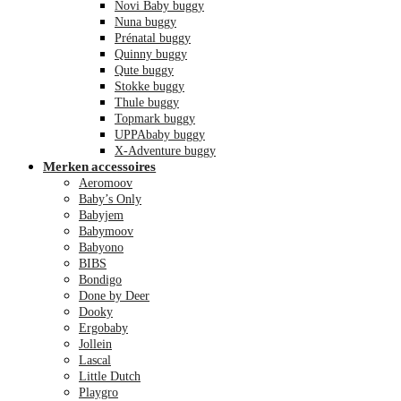
Novi Baby buggy
Nuna buggy
Prénatal buggy
Quinny buggy
Qute buggy
Stokke buggy
Thule buggy
Topmark buggy
UPPAbaby buggy
X-Adventure buggy
Merken accessoires
Aeromoov
Baby’s Only
Babyjem
Babymoov
Babyono
BIBS
Bondigo
Done by Deer
Dooky
Ergobaby
Jollein
Lascal
Little Dutch
Playgro