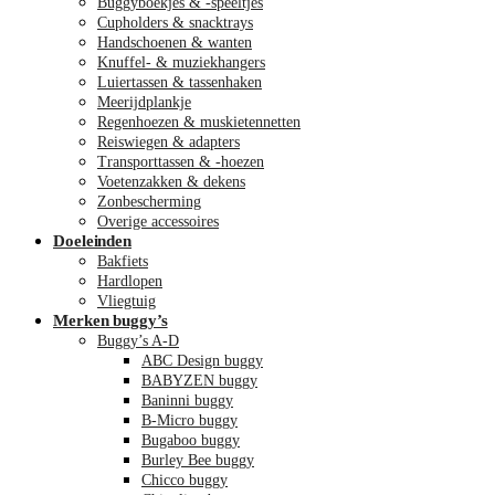
Buggyboekjes & -speeltjes
Cupholders & snacktrays
Handschoenen & wanten
Knuffel- & muziekhangers
Luiertassen & tassenhaken
Meerijdplankje
Regenhoezen & muskietennetten
Reiswiegen & adapters
Transporttassen & -hoezen
Voetenzakken & dekens
Zonbescherming
Overige accessoires
Doeleinden
Bakfiets
Hardlopen
Vliegtuig
Merken buggy’s
Buggy’s A-D
ABC Design buggy
BABYZEN buggy
Baninni buggy
B-Micro buggy
Bugaboo buggy
Burley Bee buggy
Chicco buggy