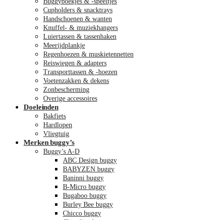
Buggyboekjes & -speeltjes
Cupholders & snacktrays
Handschoenen & wanten
Knuffel- & muziekhangers
Luiertassen & tassenhaken
Meerijdplankje
Regenhoezen & muskietennetten
Reiswiegen & adapters
Transporttassen & -hoezen
Voetenzakken & dekens
Zonbescherming
Overige accessoires
Doeleinden
Bakfiets
Hardlopen
Vliegtuig
Merken buggy’s
Buggy’s A-D
ABC Design buggy
BABYZEN buggy
Baninni buggy
B-Micro buggy
Bugaboo buggy
Burley Bee buggy
Chicco buggy