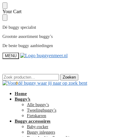
Skip
Skip
Your Cart
to
to
navigation
content
Dé buggy specialist
Grootste assortiment buggy’s
De beste buggy aanbiedingen
MENU
Zoeken
Zoeken
Zoeken
Zoeken
naar:
naar:
€
0,00
0
Home
Buggy’s
Alle buggy’s
Tweelingbuggy’s
Fietskarren
Buggy accessoires
Baby-rocker
Buggy inleggers