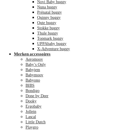
Novi Baby buggy
Nuna buggy
Prénatal buggy
Quinny buggy
Qute buggy
Stokke buggy
Thule buggy
Topmark buggy
UPPAbaby buggy
X-Adventure buggy
Merken accessoires
Aeromoov
Baby’s Only
Babyjem
Babymoov
Babyono
BIBS
Bondigo
Done by Deer
Dooky
Ergobaby
Jollein
Lascal
Little Dutch
Playgro