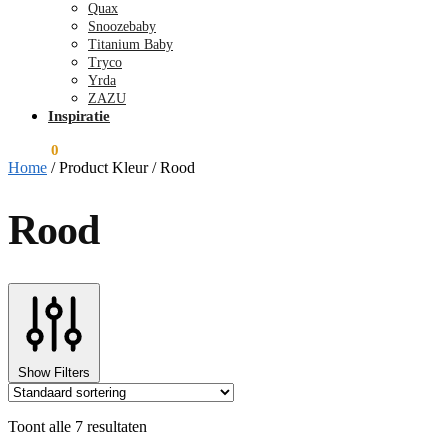
Quax
Snoozebaby
Titanium Baby
Tryco
Yrda
ZAZU
Inspiratie
€
0,00
0
Home
/
Product Kleur
/
Rood
Rood
Show Filters
Toont alle 7 resultaten