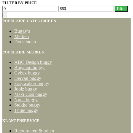
FILTER BY PRICE
Min.
Max.
Filter
prijs
prijs
POPULAIRE CATEGORIEËN
Buggy’s
Merken
Doeleinden
POPULAIRE MERKEN
ABC Design buggy
Bugaboo buggy
Cybex buggy
Deryan buggy
Easywalker buggy
Joolz buggy
Maxi-Cosi buggy
Nuna buggy
Stokke buggy
Thule buggy
KLANTENSERVICE
Retourneren & ruilen