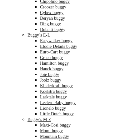
Chipolino buggy
Croozer buggy
Cybex buggy
Deryan buggy
Ding buggy
Dubatti buggy
Buggy’s E-L
Easywalker buggy
Elodie Details buggy
Euro-Cart buggy
Graco buggy
Hamilton buggy
Hauck buggy
Joie buggy
Joolz buggy
Kinderkraft buggy
Koelstra buggy
Larktale buggy
Leclerc Baby buggy
Lionelo buggy
Little Dutch buggy
Buggy’s M-Z
Maxi-Cosi buggy
Momi buggy
Mountain buggy