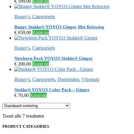
€
599,00
Koop nu
Buggy's
,
Categorieën
Buggy Stokke® YOYO3 Ginger Met Reiswieg
€
659,00
Koop nu
Buggy's
,
Categorieën
Newborn Pack YOYO3 Stokke® Ginger
€
200,00
Koop nu
Buggy's
,
Categorieën
,
Doeleinden
,
Vliegtuig
Stokke® YOYO3 Color Pack – Ginger
€
70,00
Koop nu
Toont alle 7 resultaten
PRODUCT CATEGORIES