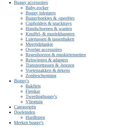
Buggy accessoires
Baby-rocker
Buggy inleggers
Buggyboekjes & -speeltjes
Cupholders & snacktrays
Handschoenen & wanten
Knuffel- & muziekhangers
Luiertassen & tassenhaken
Meerijdplankje
Overige accessoires
Regenhoezen & muskietennetten
Reiswiegen & adapters
Transporttassen & -hoezen
Voetenzakken & dekens
Zonbescherming
Buggy's
Bakfiets
Fietskar
Tweelingbuggy's
Vliegtuig
Categorieën
Doeleinden
Hardlopen
Merken buggy's