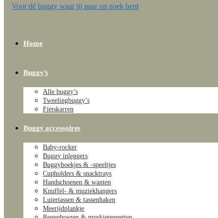
Home
Buggy’s
Alle buggy’s
Tweelingbuggy’s
Fietskarren
Buggy accessoires
Baby-rocker
Buggy inleggers
Buggyboekjes & -speeltjes
Cupholders & snacktrays
Handschoenen & wanten
Knuffel- & muziekhangers
Luiertassen & tassenhaken
Meerijdplankje
Regenhoezen & muskietennetten