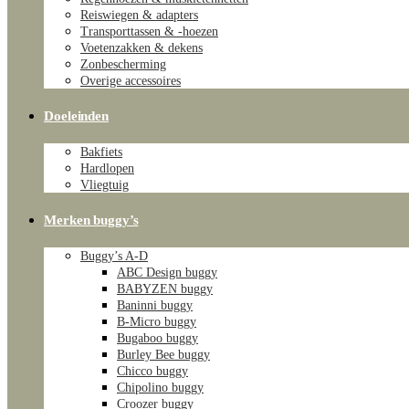
Reiswiegen & adapters
Transporttassen & -hoezen
Voetenzakken & dekens
Zonbescherming
Overige accessoires
Doeleinden
Bakfiets
Hardlopen
Vliegtuig
Merken buggy’s
Buggy’s A-D
ABC Design buggy
BABYZEN buggy
Baninni buggy
B-Micro buggy
Bugaboo buggy
Burley Bee buggy
Chicco buggy
Chipolino buggy
Croozer buggy