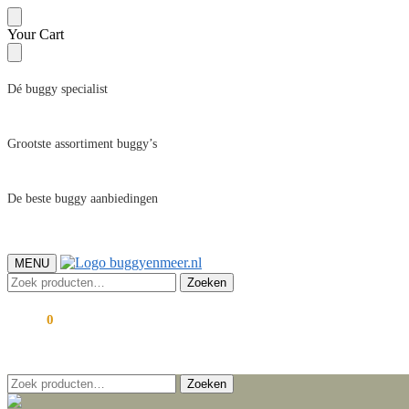
Skip
Skip
Your Cart
to
to
navigation
content
Dé buggy specialist
Grootste assortiment buggy’s
De beste buggy aanbiedingen
MENU
Zoeken
Zoeken
naar:
€
0,00
0
Zoeken
Zoeken
naar: