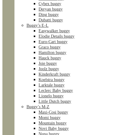
Cybex buggy
Deryan buggy
Ding buggy
Dubatti buggy
Buggy’s E-L
Easywalker buggy
Elodie Details buggy
Euro-Cart buggy
Graco buggy
Hamilton buggy
Hauck buggy
Joie buggy
Joolz buggy
Kinderkraft buggy
Koelstra buggy
Larktale buggy
Leclerc Baby buggy
Lionelo buggy
Little Dutch buggy
Buggy’s M-Z
Maxi-Cosi buggy
Momi buggy
Mountain buggy
Novi Baby buggy
Nuna buggy