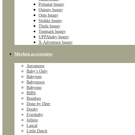
Prénatal buggy
Quinny buggy
Qute buggy
Stokke buggy
Thule buggy
Topmark buggy
UPPAbaby buggy
X-Adventure buggy
Merken accessoires
Aeromoov
Baby’s Only
Babyjem
Babymoov
Babyono
BIBS
Bondigo
Done by Deer
Dooky
Ergobaby
Jollein
Lascal
Little Dutch