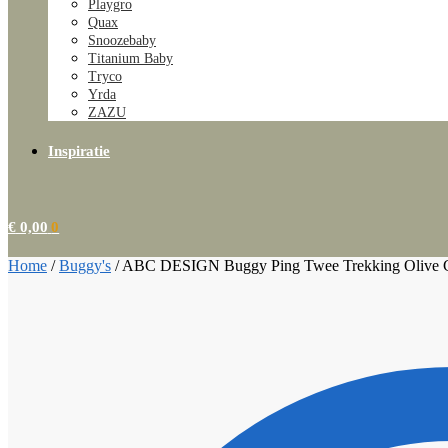
Playgro
Quax
Snoozebaby
Titanium Baby
Tryco
Yrda
ZAZU
Inspiratie
€
0,00
0
Home
/
Buggy's
/
ABC DESIGN Buggy Ping Twee Trekking Olive Co